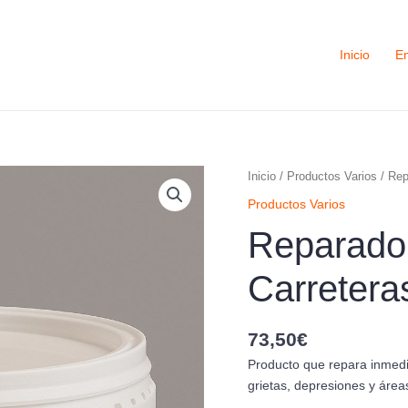
Inicio
E
Reparador
Inicio
/
Productos Varios
/ Rep
Instantáneo
Productos Varios
de
Reparador
Carreteras
(Gribadep)
Carretera
cantidad
73,50
€
Producto que repara inmed
grietas, depresiones y área