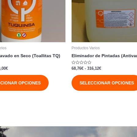
opciones
se
pueden
elegir
en
la
página
rios
Productos Varios
de
Lavado en Seco (Toallitas TQ)
Eliminador de Pintadas (Antiva
producto
Valorado
,00
€
68,76
€
-
316,12
€
con
0
de
CIONAR OPCIONES
SELECCIONAR OPCIONES
5