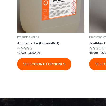
opciones
se
pueden
elegir
en
la
página
Productos Varios
Productos Va
de
Abrillantador (Bonve-Brill)
Toallitas 
producto
Valorado
Valorado
49,62
€
-
389,40
€
48,00
€
-
270
con
con
0
0
de
de
SELECCIONAR OPCIONES
SELEC
5
5