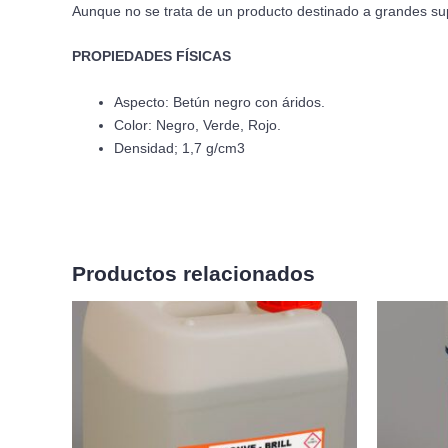
Aunque no se trata de un producto destinado a grandes supe
PROPIEDADES FÍSICAS
Aspecto: Betún negro con áridos.
Color: Negro, Verde, Rojo.
Densidad; 1,7 g/cm3
Productos relacionados
Rango
Este
de
producto
precios:
desde
tiene
49,62€
múltiples
hasta
variantes.
389,40€
Las