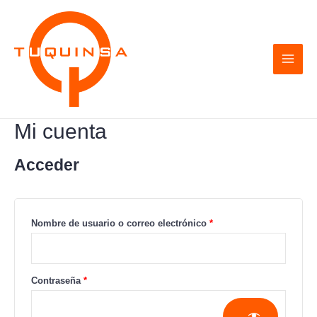
Ir
Obligatorio
Obligatorio
Obligatorio
Obligatorio
MAI
al
MEN
contenido
Mi cuenta
Acceder
Nombre de usuario o correo electrónico
*
Contraseña
*