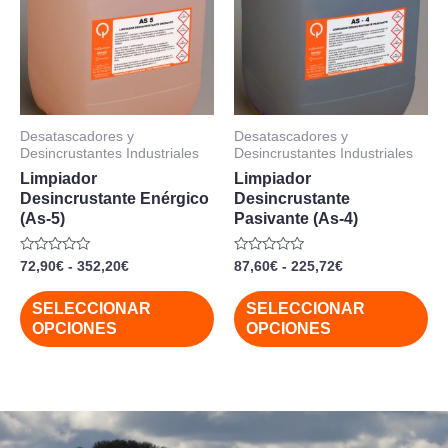
72,90€
87,60€
múltiples
mú
hasta
hasta
352,20€
225,72€
variantes.
var
Las
La
opciones
op
se
se
Desatascadores y
Desatascadores y
pueden
pu
Desincrustantes Industriales
Desincrustantes Industriales
elegir
ele
Limpiador
Limpiador
Desincrustante Enérgico
Desincrustante
en
en
(As-5)
Pasivante (As-4)
la
la
página
pá
Valorado
Valorado
72,90
€
-
352,20
€
87,60
€
-
225,72
€
con
con
de
de
0
0
de
de
SELECCIONAR
SELECCIONAR
producto
pr
5
5
OPCIONES
OPCIONES