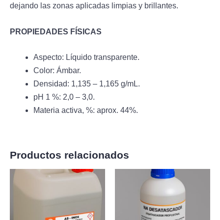
dejando las zonas aplicadas limpias y brillantes.
PROPIEDADES FÍSICAS
Aspecto: Líquido transparente.
Color: Ámbar.
Densidad: 1,135 – 1,165 g/mL.
pH 1 %: 2,0 – 3,0.
Materia activa, %: aprox. 44%.
Productos relacionados
Rango
Rango
Este
Es
de
de
producto
pr
precios:
precios:
desde
desde
tiene
tie
64,80€
70,98€
múltiples
mú
hasta
hasta