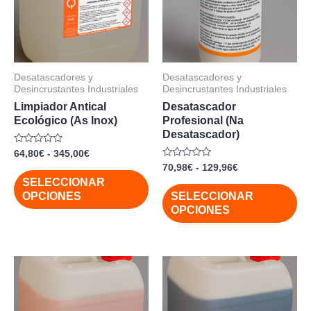
345,00€
129,96€
variantes.
var
Las
La
opciones
op
se
se
Desatascadores y
Desatascadores y
pueden
pu
Desincrustantes Industriales
Desincrustantes Industriales
elegir
ele
Limpiador Antical
Desatascador
Ecológico (As Inox)
Profesional (Na
en
en
Desatascador)
la
la
Valorado
64,80
€
-
345,00
€
página
pá
con
Valorado
70,98
€
-
129,96
€
0
con
de
de
de
SELECCIONAR
0
5
de
OPCIONES
SELECCIONAR
producto
pr
5
OPCIONES
Rango
Rango
Este
Es
de
de
producto
pr
precios:
precios:
desde
desde
tiene
tie