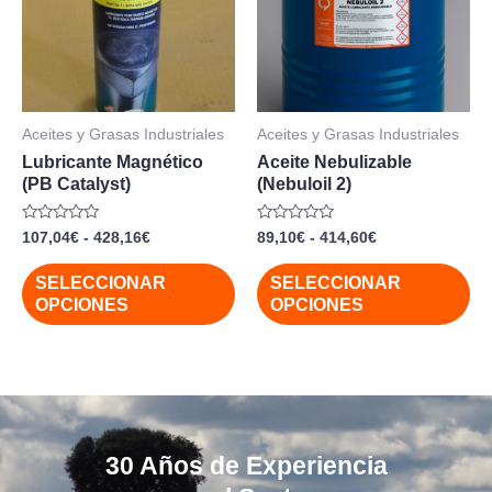
múltiples
mú
hasta
hasta
428,16€
414,60€
variantes.
var
Las
La
opciones
op
se
se
Aceites y Grasas Industriales
Aceites y Grasas Industriales
pueden
pu
Lubricante Magnético
Aceite Nebulizable
elegir
ele
(PB Catalyst)
(Nebuloil 2)
en
en
Valorado
Valorado
107,04
€
-
428,16
€
89,10
€
-
414,60
€
la
la
con
con
0
0
página
pá
de
de
SELECCIONAR
SELECCIONAR
5
5
de
de
OPCIONES
OPCIONES
producto
pr
30 Años de Experiencia