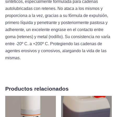
sintéticos, especialmente formulada para cadenas
autolubricadas con retenes. No ataca a los mismos y
proporciona a la vez, gracias a su fórmula de expulsión,
primero líquida y penetrante y posteriormente pastosa y
adherente, un excelente engrase en el contacto entre
goma (retenes) y metal (rodillo). Su consistencia no varía
entre -20º C. a +200º C. Protegiendo las cadenas de
agentes erosivos y corrosivos, alargando la vida de las
mismas.
Productos relacionados
Rango
Rango
Este
Es
de
de
producto
pr
precios:
precios:
desde
desde
tiene
tie
173,40€
55,30€