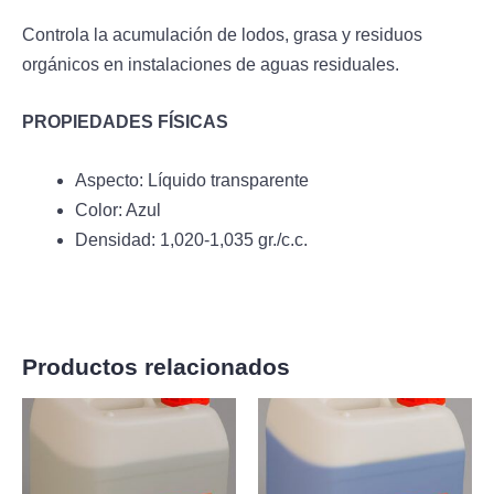
Controla la acumulación de lodos, grasa y residuos
orgánicos en instalaciones de aguas residuales.
PROPIEDADES FÍSICAS
Aspecto: Líquido transparente
Color: Azul
Densidad: 1,020-1,035 gr./c.c.
Productos relacionados
Rango
Rango
Este
Es
de
de
producto
pr
precios:
precios:
desde
desde
tiene
tie
65,70€
65,00€